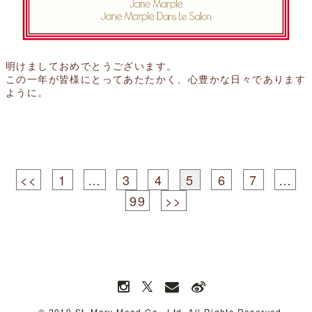
明けましておめでとうございます。
この一年が皆様にとってあたたかく、心豊かな日々であります
ように。
<<
1
…
3
4
5
6
7
…
99
>>
© 2019 St. Mary Mead Co., Ltd. All Rights Reserved.