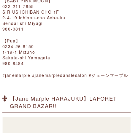
【BABY PINK MOON】
022-211-7855
SIRIUS ICHIBAN CHO 1F
2-4-19 ichiban-cho Aoba-ku
Sendai-shi Miyagi
980-0811
【Pua】
0234-26-8150
1-19-1 Mizuho
Sakata-shi Yamagata
980-8484
#janemarple #janemarpledanslesalon #ジェーンマープル
【Jane Marple HARAJUKU】LAFORET
GRAND BAZAR!!