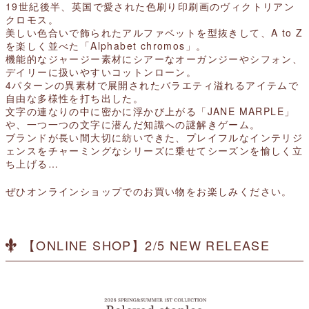
19世紀後半、英国で愛された色刷り印刷画のヴィクトリアン
クロモス。
美しい色合いで飾られたアルファベットを型抜きして、A to Z
を楽しく並べた「Alphabet chromos」。
機能的なジャージー素材にシアーなオーガンジーやシフォン、
デイリーに扱いやすいコットンローン。
4パターンの異素材で展開されたバラエティ溢れるアイテムで
自由な多様性を打ち出した。
文字の連なりの中に密かに浮かび上がる「JANE MARPLE」
や、一つ一つの文字に潜んだ知識への謎解きゲーム。
ブランドが長い間大切に紡いできた、プレイフルなインテリジ
ェンスをチャーミングなシリーズに乗せてシーズンを愉しく立
ち上げる…
ぜひオンラインショップでのお買い物をお楽しみください。
【ONLINE SHOP】2/5 NEW RELEASE