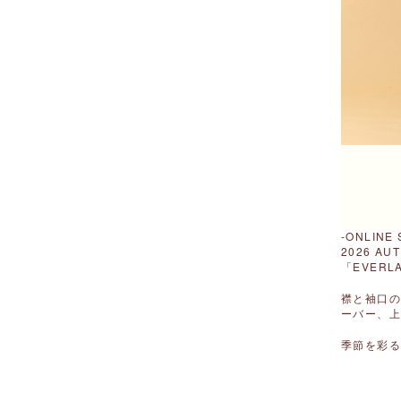
-ONLIN
2026 AU
「EVERLA
襟と袖口
ーバー、
季節を彩